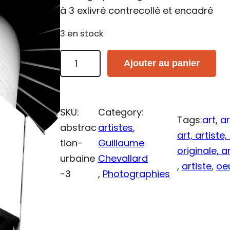
à 3 exlivré contrecollé et encadré
3 en stock
q
Ajouter au panier
u
a
n
SKU:
Category:
t
Tags:
art
, 
a
abstrac
artistes
, 
i
art, artiste
tion-
Guillaume
t
originale, 
urbaine
Chevallard
é
, 
artiste
, 
oeu
-3
, 
Photographies
d
e
A
b