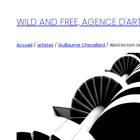
Aller
au
WILD AND FREE, AGENCE D'A
contenu
Accueil
/
artistes
/
Guillaume Chevallard
/ Abstraction U