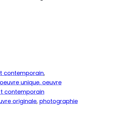
rt contemporain
, 
, oeuvre unique, oeuvre
art contemporain
vre originale
, 
photographie