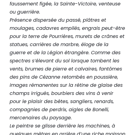
i
faussement figée, la Sainte-Victoire, venteuse
b
ou guerrière.
a
Présence dispersée du passé, plâtres et
u
moulages, cadavres empilés, engrais peut-être
l
pour la terre de Pourrières, murets de crânes et
t
statues, carrières de marbre, éloge de la
F
guerre et de la Légion étrangère. Comme des
r
spectres s’élevant du sol lorsque tombent les
a
vents, brumes de pierre et calvaires, fantômes
n
des pins de Cézanne retombés en poussière,
c
images rémanentes sur la rétine de glaise des
champs irrigués, bourbiers des vins à venir
pour le plaisir des bêtes, sangliers, renards,
compagnies de perdrix, aigles de Bonelli,
mercenaires du paysage.
Le peintre se glisse derrière les machines, à
quelques mètres en arrière d’une riche moisson