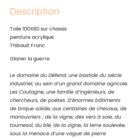
t
Description
o
i
Toile 100X80 sur chassis
r
peinture acrylique
e
Thibault Franc
e
t
Glaner la guerre
d
é
Le domaine du Défend, une bastide du siècle
e
industriel, au sein d’un grand domaine agricole.
s
Les Coutagne, une famille d’ingénieurs, de
s
chercheurs, de poètes. D’énormes bâtiments
e
de brique solide, aux centaines de chevaux, de
_
manouvriers ; de la vigne, des vers à soie, du
T
tournesol, du blé, de la vigne, la terre soulevée,
h
sous la menace d’une vague de pierre