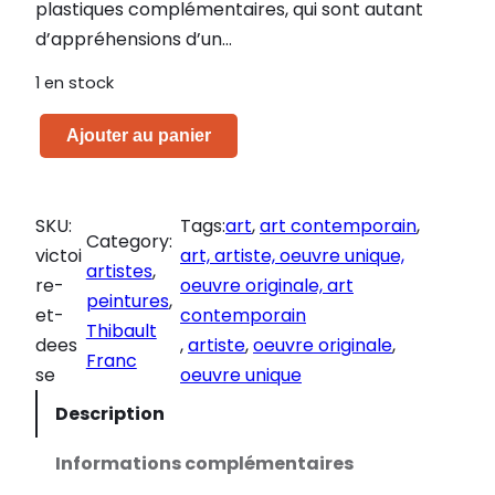
plastiques complémentaires, qui sont autant
d’appréhensions d’un…
1 en stock
q
Ajouter au panier
u
a
n
SKU:
Tags:
art
, 
art contemporain
, 
Category:
t
victoi
art, artiste, oeuvre unique,
artistes
, 
i
re-
oeuvre originale, art
peintures
, 
t
et-
contemporain
Thibault
é
dees
, 
artiste
, 
oeuvre originale
, 
Franc
d
se
oeuvre unique
e
Description
V
i
Informations complémentaires
c